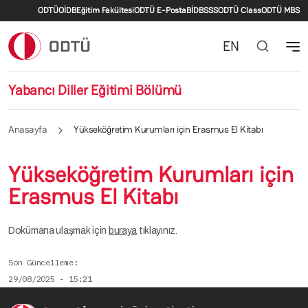
İkincil menü
Ana içeriğe atla
ODTÜ
OİDB
Eğitim Fakültesi
ODTÜ E-Posta
BİDB
SSS
ODTÜ Class
ODTÜ MBS
EN
Yabancı Diller Eğitimi Bölümü
Anasayfa
Yükseköğretim Kurumları için Erasmus El Kitabı
Yükseköğretim Kurumları için
Erasmus El Kitabı
Dokümana ulaşmak için
buraya
tıklayınız.
Son Güncelleme
29/08/2025 - 15:21