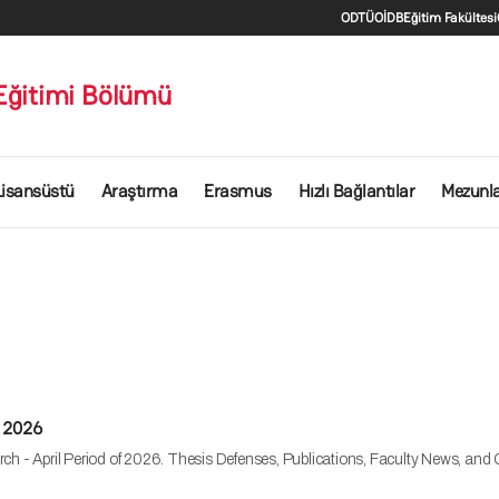
İkincil men
ODTÜ
OİDB
Eğitim Fakültesi
 Eğitimi Bölümü
Lisansüstü
Araştırma
Erasmus
Hızlı Bağlantılar
Mezunl
l 2026
rch - April Period of 2026. Thesis Defenses, Publications, Faculty News, an