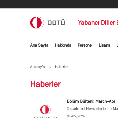
Ana içeriğe atla
Yabancı Diller
Ana gezinti menüsü
Ana Sayfa
Hakkında
Personel
Lisans
Anasayfa
Haberler
Haberler
Bölüm Bülteni: March-Apri
Department Newsletter for the Ma
04/05/2026