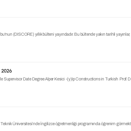
nun (DISCORE) yıllık bülteni yayındadır. Bu bültende yakın tarihli yayınlar, 
t 2026
pervisor Date Degree Alper Kesici -(y)Ip Constructions in Turkish Prof. 
u Teknik Üniversitesi’nde İngilizce öğretmenliği programında öğrenim görmekt